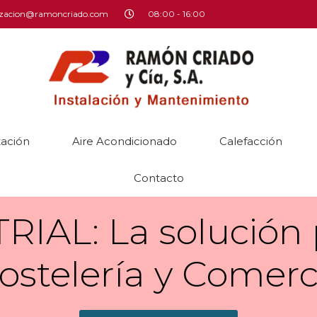
izacion@ramoncriado.com
08:00 - 16:00
zación
Aire Acondicionado
Calefacción
Contacto
IAL: La solución 
ostelería y Comerc