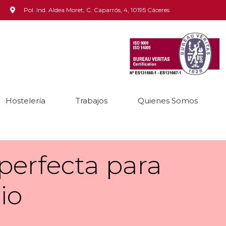
Pol. Ind. Aldea Moret, C. Caparrós, 4, 10195 Cáceres
Hostelería
Trabajos
Quienes Somos
perfecta para
io