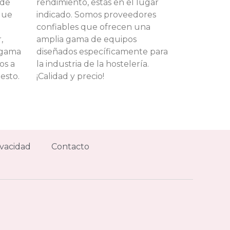
 de
rendimiento, estás en el lugar
que
indicado. Somos proveedores
confiables que ofrecen una
,
amplia gama de equipos
 gama
diseñados específicamente para
os a
la industria de la hostelería.
esto.
¡Calidad y precio!
ivacidad
Contacto