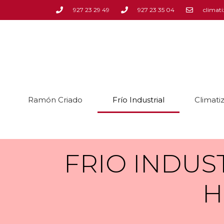
927 23 29 49
927 23 35 04
climat
Ramón Criado
Frío Industrial
Climati
FRIO INDUSTR
H